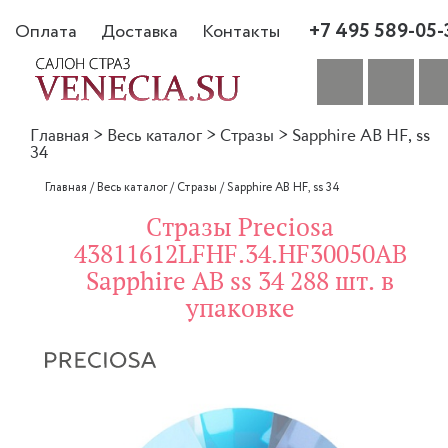
+7 495 589-05-
Оплата
Доставка
Контакты
Главная
>
Весь каталог
>
Стразы
>
Sapphire AB HF, ss
34
Главная
/
Весь каталог
/
Стразы
/
Sapphire AB HF, ss 34
Стразы Preciosa
43811612LFHF.34.HF30050AB
Sapphire AB ss 34 288 шт. в
упаковке