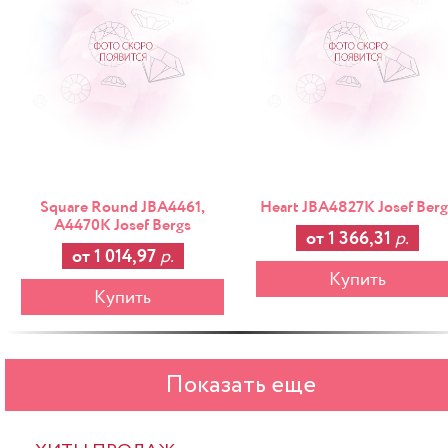
Square Round JBA4461,
Heart JBA4827K Josef Berg
A4470K Josef Bergs
от 1 366,31
р.
от 1 014,97
р.
Купить
Купить
Показать еще