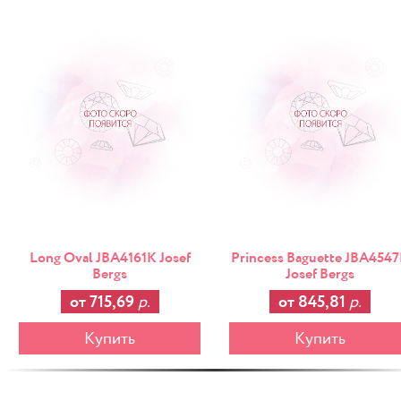
-25%
Long Oval JBA4161K Josef
Princess Baguette JBA454
Bergs
Josef Bergs
от 715,69
р.
от 845,81
р.
Купить
Купить
-25%