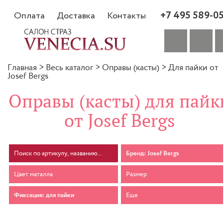
+7 495 589-0
Оплата
Доставка
Контакты
Главная
>
Весь каталог
>
Оправы (касты)
>
Для пайки от
Josef Bergs
Оправы (касты) для пайк
от Josef Bergs
Бренд: Josef Bergs
Цвет маталла
Размер
Фиксация: для пайки
Еще