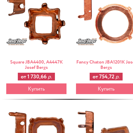
Square JBA4400, A4447K
Fancy Chaton JBA1201K Jos
Josef Bergs
Bergs
от 1 730,66
р.
от 754,72
р.
Купить
Купить
-25%