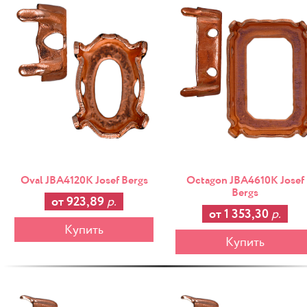
Oval JBA4120K Josef Bergs
Octagon JBA4610K Josef
Bergs
от 923,89
р.
от 1 353,30
р.
Купить
Купить
-25%