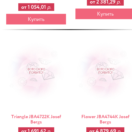
от 2 381,29
р.
от 1 054,01
р.
Купить
Купить
-25%
Triangle JBA4722K Josef
Flower JBA4744K Josef
Bergs
Bergs
от 1 691,62
р.
от 4 879,69
р.