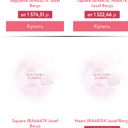
Baguette JBA4527K Josef
Square JBA4418, A4447K
Bergs
Josef Bergs
от 1 574,51
р.
от 1 522,46
р.
Купить
Купить
-25%
Square JBA4447K Josef
Heart JBA4831K Josef Berg
Bergs