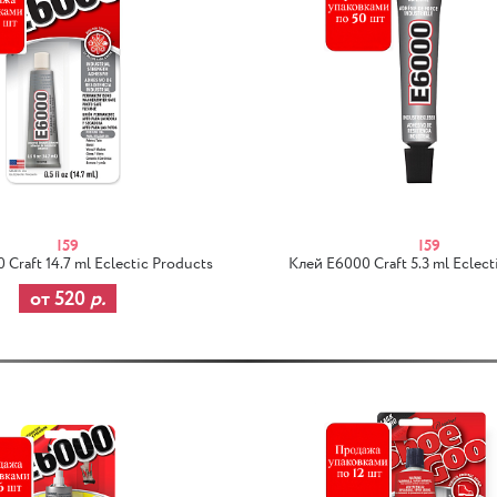
I59
I59
Craft 14.7 ml Eclectic Products
Клей E6000 Craft 5.3 ml Eclect
от 520
р.