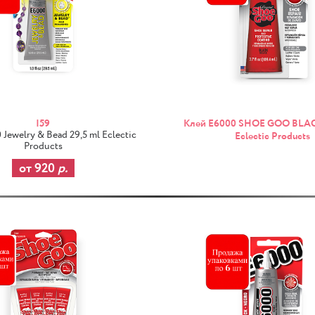
I59
Клей E6000 SHOE GOO BLACK
Jewelry & Bead 29,5 ml Eclectic
Eclectic Products
Products
от 920
р.