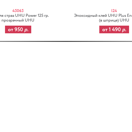
45065
I24
ля страз UHU Power 125 гр.
Эпоксидный клей UHU Plus End
прозрачный UHU
(в шприце) UHU
от 950
р.
от 1 490
р.