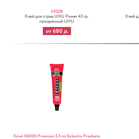
40328
Клей для страз UHU Power 45 гр.
Клей д
прозрачный UHU
от 680
р.
Клей E6000 Premium 5.3 ml Eclectic Products