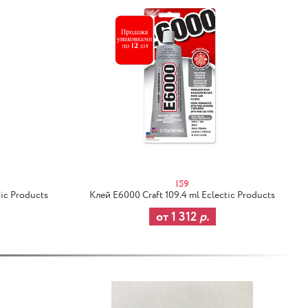
I59
tic Products
Клей E6000 Craft 109.4 ml Eclectic Products
от 1 312
р.