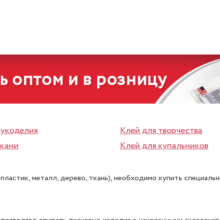
ь оптом и в розницу
рукоделия
Клей для творчества
ткани
Клей для купальников
пластик, металл, дерево, ткань), необходимо купить специаль