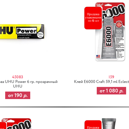
45083
I59
раз UHU Power 6 гр. прозрачный
Клей E6000 Craft 59,1 ml Eclec
UHU
от 1 080
р.
от 190
р.