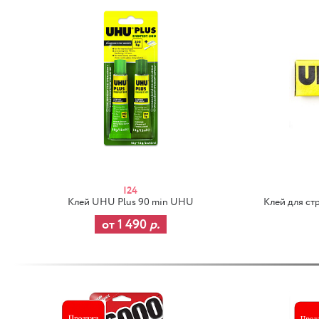
I24
Клей UHU Plus 90 min UHU
Клей для ст
от 1 490
р.