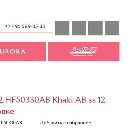
+7 495 589-05-35
a
2.HF50330AB Khaki AB ss 12
овке
.HF50330AB
Добавить в избранное