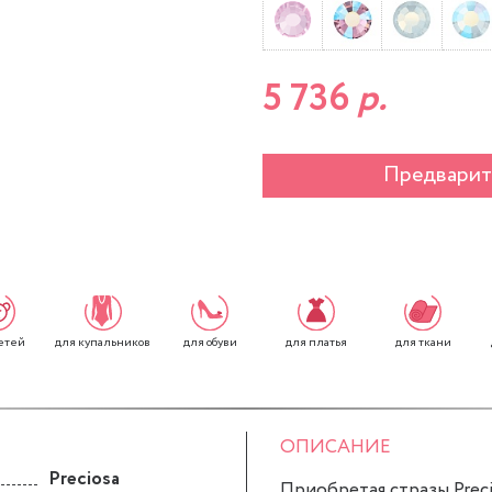
5 736
р.
Предварит
етей
для обуви
для платья
для ткани
для купальников
ОПИСАНИЕ
Preciosa
Приобретая стразы Precio