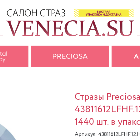
Стразы Precios
43811612LFHF.1
1440 шт. в упак
Артикул: 43811612LFHF.12