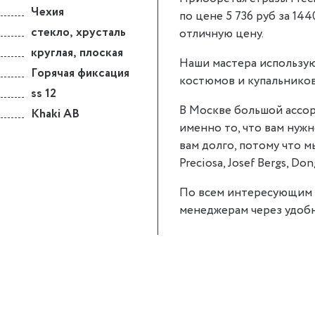
Чехия
по цене 5 736 руб за 144
стекло
,
хрусталь
отличную цену.
круглая
,
плоская
Наши мастера использую
Горячая фиксация
костюмов и купальников
ss 12
В Москве большой ассор
Khaki AB
именно то, что вам нужно
вам долго, потому что 
Preciosa, Josef Bergs, Don
По всем интересующим 
менеджерам через удобн