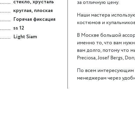
стекло
,
хрусталь
за отличную цену.
круглая
,
плоская
Наши мастера использую
Горячая фиксация
костюмов и купальников
ss 12
В Москве большой ассор
Light Siam
именно то, что вам нужно
вам долго, потому что 
Preciosa, Josef Bergs, Don
По всем интересующим 
менеджерам через удобн