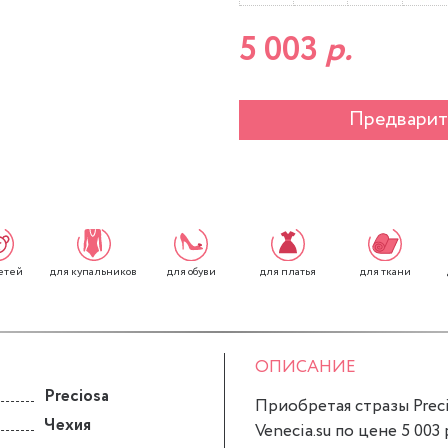
5 003
р.
Предварит
етей
для обуви
для платья
для ткани
для купальников
ОПИСАНИЕ
Preciosa
Приобретая стразы Precio
Чехия
Venecia.su по цене 5 003