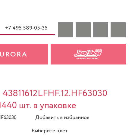
+7 495 589-05-35
a 43811612LFHF.12.HF63030
 1440 шт. в упаковке
HF63030
Добавить в избранное
Выберите цвет