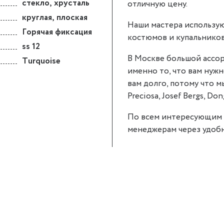
стекло
,
хрусталь
отличную цену.
круглая
,
плоская
Наши мастера использую
Горячая фиксация
костюмов и купальников
ss 12
В Москве большой ассор
Turquoise
именно то, что вам нужно
вам долго, потому что 
Preciosa, Josef Bergs, Don
По всем интересующим 
менеджерам через удобн