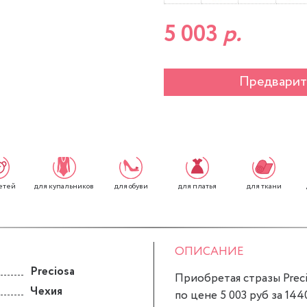
5 003
р.
Предварит
етей
для обуви
для платья
для ткани
для купальников
ОПИСАНИЕ
Preciosa
Приобретая стразы Precio
Чехия
по цене 5 003 руб за 144