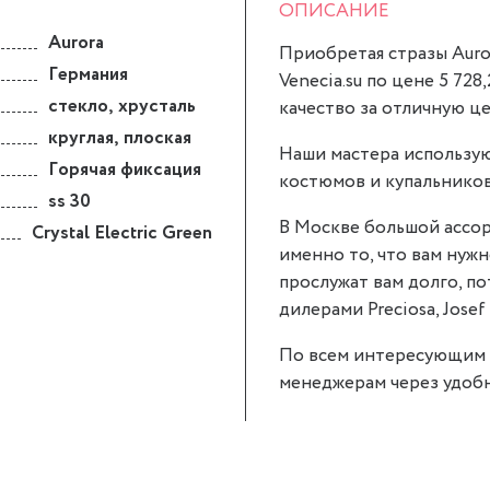
ОПИСАНИЕ
Aurora
Приобретая стразы Aurora
Германия
Venecia.su по цене 5 728
стекло
,
хрусталь
качество за отличную це
круглая
,
плоская
Наши мастера использую
Горячая фиксация
костюмов и купальников
ss 30
В Москве большой ассор
Crystal Electric Green
именно то, что вам нужно.
прослужат вам долго, п
дилерами Preciosa, Josef 
По всем интересующим 
менеджерам через удобн