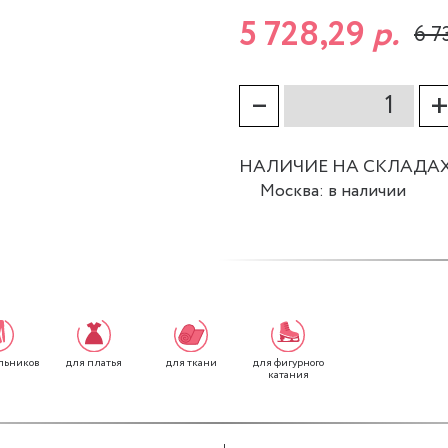
5 728,29
р.
6 7
–
НАЛИЧИЕ НА СКЛАДА
Москва: в наличии
для платья
для ткани
для фигурного
льников
катания