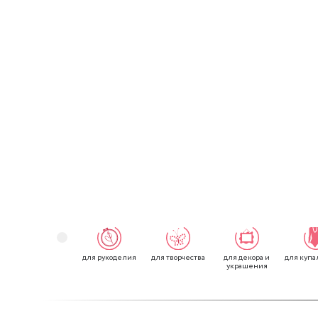
для рукоделия
для творчества
для декора и
для купа
украшения