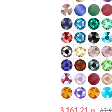
3 161,21
р.
3 719