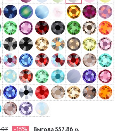
,07
-15%
Выгода 557,86
р.