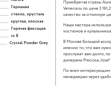
Приобретая стразы Auror
Германия
Venecia.su по цене 3 161,
стекло
,
хрусталь
качество за отличную це
круглая
,
плоская
Наши мастера использую
Горячая фиксация
костюмов и купальников
ss 8
В Москве большой ассор
Crystal Powder Grey
именно то, что вам нужно
прослужат вам долго, п
дилерами Preciosa, Josef 
По всем интересующим 
менеджерам через удобн