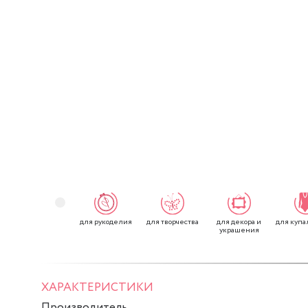
для рукоделия
для творчества
для декора и
для купа
украшения
ХАРАКТЕРИСТИКИ
Производитель