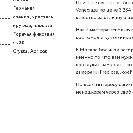
Приобретая стразы Aurora
Германия
Venecia.su по цене 3 284
стекло
,
хрусталь
качество за отличную це
круглая
,
плоская
Наши мастера использую
Горячая фиксация
костюмов и купальников
ss 30
В Москве большой ассор
Crystal Apricot
именно то, что вам нужно
прослужат вам долго, п
дилерами Preciosa, Josef 
По всем интересующим 
менеджерам через удобн