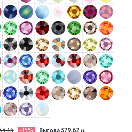
64,14
-15%
Выгода 579,62
р.