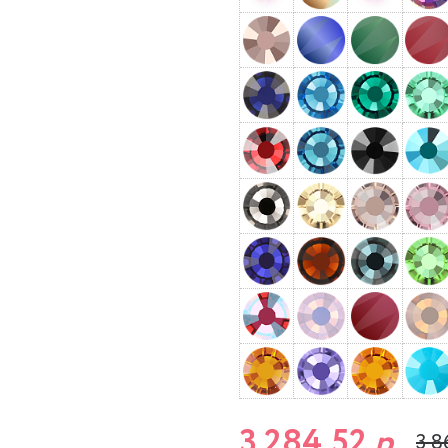
3 284,52
р.
3 8