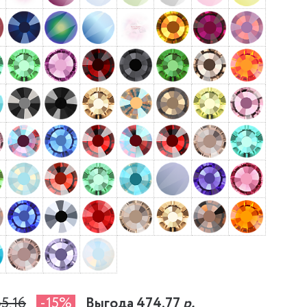
65,16
-15%
Выгода 474,77
р.