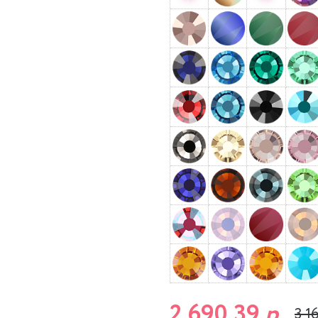
2 690,39
р.
3 1