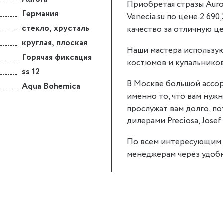
Приобретая стразы Auror
Германия
Venecia.su по цене 2 690
стекло
,
хрусталь
качество за отличную це
круглая
,
плоская
Наши мастера использую
Горячая фиксация
костюмов и купальников
ss 12
В Москве большой ассор
Aqua Bohemica
именно то, что вам нужн
прослужат вам долго, п
дилерами Preciosa, Josef 
По всем интересующим 
менеджерам через удобн