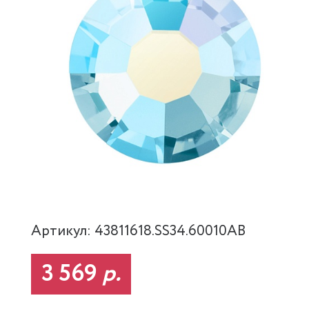
Артикул: 43811618.SS34.60010AB
3 569
р.