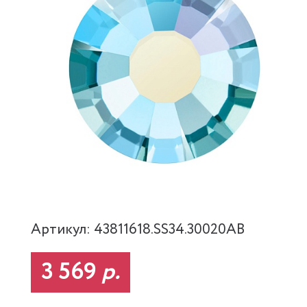
Артикул: 43811618.SS34.30020AB
3 569
р.