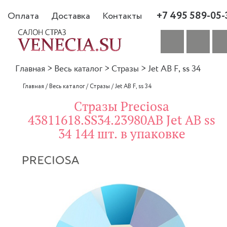
+7 495 589-05-
Оплата
Доставка
Контакты
Главная
>
Весь каталог
>
Стразы
>
Jet AB F, ss 34
Главная
/
Весь каталог
/
Стразы
/
Jet AB F, ss 34
Стразы Preciosa
43811618.SS34.23980AB Jet AB ss
34 144 шт. в упаковке