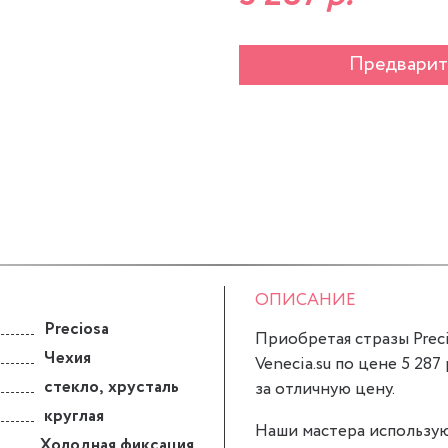
Предварит
ОПИСАНИЕ
Preciosa
Приобретая стразы Precio
Чехия
Venecia.su по цене 5 287
стекло
,
хрусталь
за отличную цену.
круглая
Наши мастера использую
Холодная фиксация