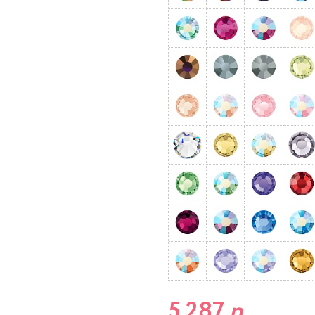
5 287
р.