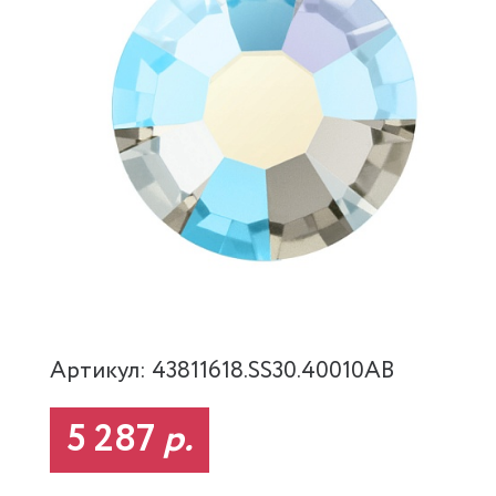
Артикул: 43811618.SS30.40010AB
5 287
р.