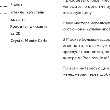
Приобретая стразы Precio
Чехия
Venecia.su по цене 948 р
стекло
,
хрусталь
отличную цену.
круглая
Наши мастера использую
Холодная фиксация
костюмов и купальников
ss 20
В Москве большой ассор
Crystal Monte Carlo
именно то, что вам нужно
прослужат вам долго, п
дилерами Preciosa, Josef 
По всем интересующим 
менеджерам через удобн