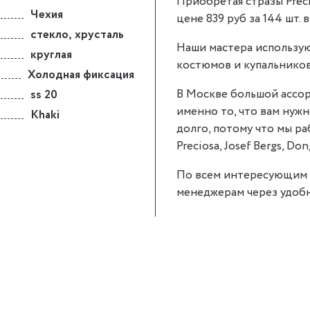
Приобретая стразы Precio
Чехия
цене 839 руб за 144 шт. 
стекло
,
хрусталь
Наши мастера использую
круглая
костюмов и купальников
Холодная фиксация
В Москве большой ассор
ss 20
именно то, что вам нужно
Khaki
долго, потому что мы р
Preciosa, Josef Bergs, Don
По всем интересующим 
менеджерам через удобн