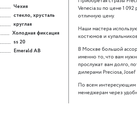
Приобретая стразы Preci
Чехия
Venecia.su по цене 1 092 
стекло
,
хрусталь
отличную цену.
круглая
Наши мастера использую
Холодная фиксация
костюмов и купальников
ss 20
В Москве большой ассор
Emerald AB
именно то, что вам нужно
прослужат вам долго, п
дилерами Preciosa, Josef 
По всем интересующим 
менеджерам через удобн