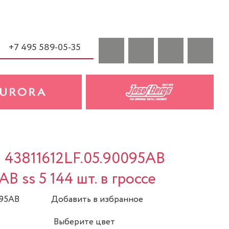
+7 495 589-05-35
a 43811612LF.05.90095AB
AB ss 5 144 шт. в гроссе
095AB
Добавить в избранное
Выберите цвет