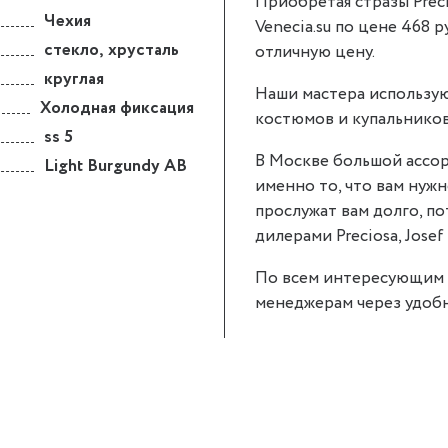
Приобретая стразы Precio
Чехия
Venecia.su по цене 468 р
стекло
,
хрусталь
отличную цену.
круглая
Наши мастера использую
Холодная фиксация
костюмов и купальников
ss 5
В Москве большой ассор
Light Burgundy AB
именно то, что вам нужно
прослужат вам долго, п
дилерами Preciosa, Josef 
По всем интересующим 
менеджерам через удобн