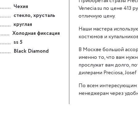
Приобретая стразы Preci
Чехия
Venecia.su по цене 413 р
стекло
,
хрусталь
отличную цену.
круглая
Наши мастера использую
Холодная фиксация
костюмов и купальников
ss 5
В Москве большой ассор
Black Diamond
именно то, что вам нужно
прослужат вам долго, п
дилерами Preciosa, Josef 
По всем интересующим 
менеджерам через удобн