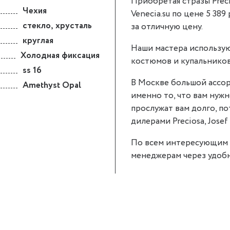
Приобретая стразы Preci
Чехия
Venecia.su по цене 5 389
стекло
,
хрусталь
за отличную цену.
круглая
Наши мастера использую
Холодная фиксация
костюмов и купальников
ss 16
В Москве большой ассор
Amethyst Opal
именно то, что вам нужно
прослужат вам долго, п
дилерами Preciosa, Josef 
По всем интересующим 
менеджерам через удобн