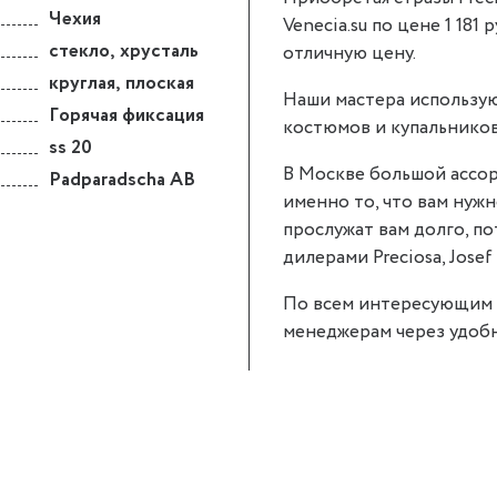
Чехия
Venecia.su по цене 1 181 
стекло
,
хрусталь
отличную цену.
круглая
,
плоская
Наши мастера использую
Горячая фиксация
костюмов и купальников
ss 20
В Москве большой ассор
Padparadscha AB
именно то, что вам нужно
прослужат вам долго, п
дилерами Preciosa, Josef 
По всем интересующим 
менеджерам через удобн