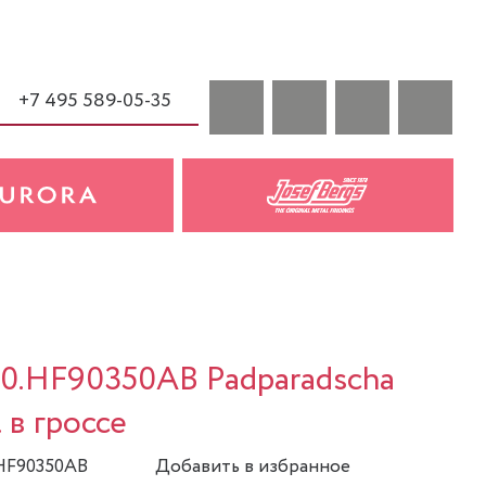
+7 495 589-05-35
a
20.HF90350AB Padparadscha
 в гроссе
.HF90350AB
Добавить в избранное