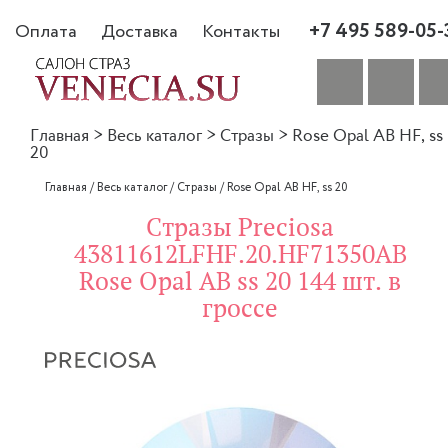
+7 495 589-05-
Оплата
Доставка
Контакты
Главная
>
Весь каталог
>
Стразы
>
Rose Opal AB HF, ss
20
Главная
/
Весь каталог
/
Стразы
/
Rose Opal AB HF, ss 20
Стразы Preciosa
43811612LFHF.20.HF71350AB
Rose Opal AB ss 20 144 шт. в
гроссе