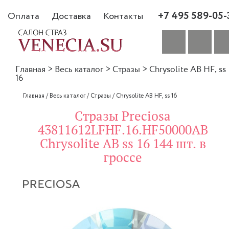
+7 495 589-05-
Оплата
Доставка
Контакты
Главная
>
Весь каталог
>
Стразы
>
Chrysolite AB HF, ss
16
Главная
/
Весь каталог
/
Стразы
/
Chrysolite AB HF, ss 16
Стразы Preciosa
43811612LFHF.16.HF50000AB
Chrysolite AB ss 16 144 шт. в
гроссе