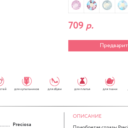
709
р.
Предварит
етей
для обуви
для платья
для ткани
для купальников
ОПИСАНИЕ
Preciosa
Приобретая стразы Precio