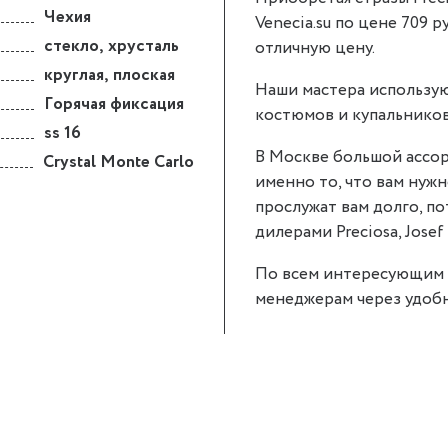
Чехия
Venecia.su по цене 709 р
стекло
,
хрусталь
отличную цену.
круглая
,
плоская
Наши мастера использую
Горячая фиксация
костюмов и купальников
ss 16
В Москве большой ассор
Crystal Monte Carlo
именно то, что вам нужно
прослужат вам долго, п
дилерами Preciosa, Josef 
По всем интересующим 
менеджерам через удобн