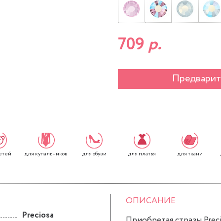
709
р.
Предварит
етей
для обуви
для платья
для ткани
для купальников
ОПИСАНИЕ
Preciosa
Приобретая стразы Precio