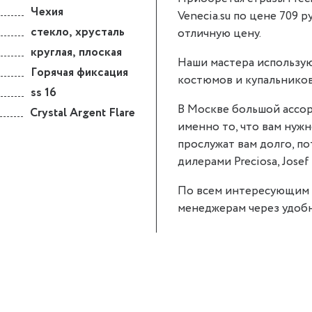
Чехия
Venecia.su по цене 709 р
стекло
,
хрусталь
отличную цену.
круглая
,
плоская
Наши мастера использую
Горячая фиксация
костюмов и купальников
ss 16
В Москве большой ассор
Crystal Argent Flare
именно то, что вам нужно.
прослужат вам долго, п
дилерами Preciosa, Josef 
По всем интересующим 
менеджерам через удобн