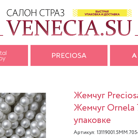
Жемчуг Precios
Жемчуг Ornela 
упаковке
Артикул: 13119001.5MM.70