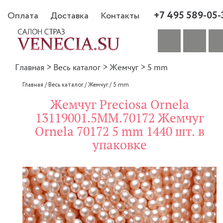
+7 495 589-05-
Оплата
Доставка
Контакты
Главная
>
Весь каталог
>
Жемчуг
>
5 mm
Главная
/
Весь каталог
/
Жемчуг
/
5 mm
Жемчуг Preciosa Ornela
13119001.5MM.70172 Жемчуг
Ornela 70172 5 mm 1440 шт. в
упаковке