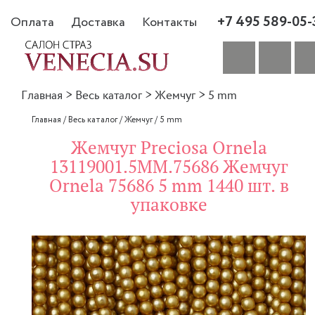
+7 495 589-05-
Оплата
Доставка
Контакты
Главная
>
Весь каталог
>
Жемчуг
>
5 mm
Главная
/
Весь каталог
/
Жемчуг
/
5 mm
Жемчуг Preciosa Ornela
13119001.5MM.75686 Жемчуг
Ornela 75686 5 mm 1440 шт. в
упаковке