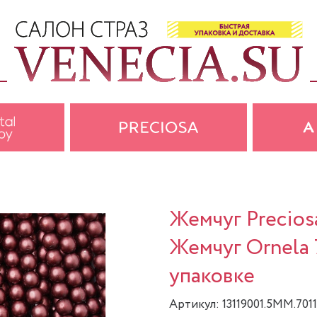
Жемчуг Precios
Жемчуг Ornela 
упаковке
Артикул: 13119001.5MM.701