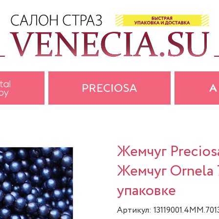
Жемчуг Precios
Жемчуг Ornela 
упаковке
Артикул: 13119001.4MM.701