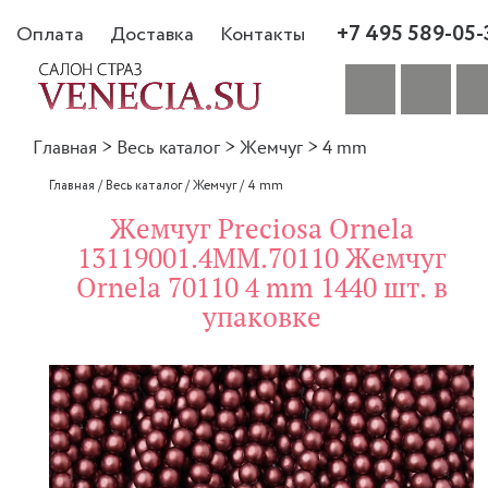
+7 495 589-05-
Оплата
Доставка
Контакты
Главная
>
Весь каталог
>
Жемчуг
>
4 mm
Главная
/
Весь каталог
/
Жемчуг
/
4 mm
Жемчуг Preciosa Ornela
13119001.4MM.70110 Жемчуг
Ornela 70110 4 mm 1440 шт. в
упаковке