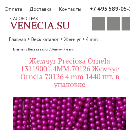
+7 495 589-05-
Оплата
Доставка
Контакты
Главная
>
Весь каталог
>
Жемчуг
>
4 mm
Главная
/
Весь каталог
/
Жемчуг
/
4 mm
Жемчуг Preciosa Ornela
13119001.4MM.70126 Жемчуг
Ornela 70126 4 mm 1440 шт. в
упаковке