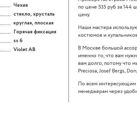
Чехия
по цене 535 руб за 144 ш
стекло
,
хрусталь
цену.
круглая
,
плоская
Наши мастера использую
Горячая фиксация
костюмов и купальников
ss 6
В Москве большой ассор
Violet AB
именно то, что вам нужно
вам долго, потому что 
Preciosa, Josef Bergs, Don
По всем интересующим 
менеджерам через удобн