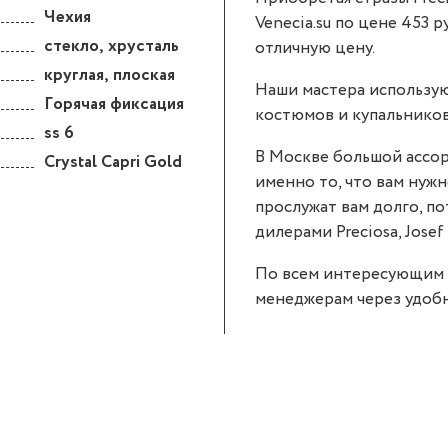
Чехия
Venecia.su по цене 453 р
стекло
,
хрусталь
отличную цену.
круглая
,
плоская
Наши мастера использую
Горячая фиксация
костюмов и купальников
ss 6
В Москве большой ассор
Crystal Capri Gold
именно то, что вам нужно.
прослужат вам долго, п
дилерами Preciosa, Josef 
По всем интересующим 
менеджерам через удобн