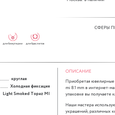
СФЕРЫ 
для бижутерии
для браслетов
ОПИСАНИЕ
круглая
Приобретая ювелирные вс
Холодная фиксация
mi 8.1 mm в интернет-маг
Light Smoked Topaz MI
упаковке вы получаете к
Наши мастера использую
украшений, различных к