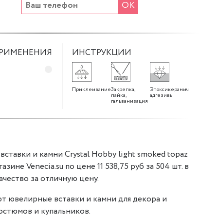
ОК
ПРИМЕНЕНИЯ
ИНСТРУКЦИИ
Приклеивание
Закрепка,
Эпоксикерамические
пайка,
адгезивы
гальванизация
тавки и камни Crystal Hobby light smoked topaz
азине Venecia.su по цене 11 538,75 руб за 504 шт. в
ачество за отличную цену.
т ювелирные вставки и камни для декора и
остюмов и купальников.