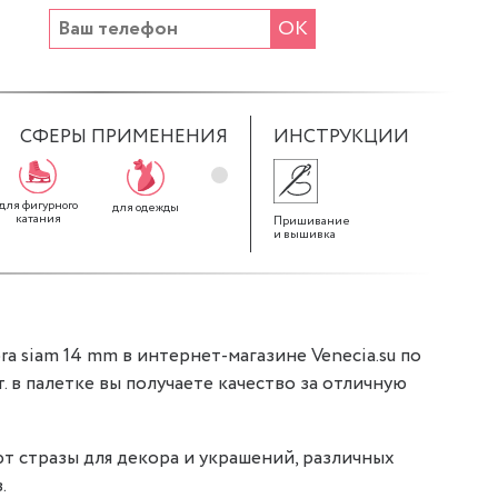
ОК
СФЕРЫ ПРИМЕНЕНИЯ
ИНСТРУКЦИИ
для фигурного
для декора
для штор
для одежды
катания
Пришивание
и вышивка
a siam 14 mm в интернет-магазине Venecia.su по
шт. в палетке вы получаете качество за отличную
т стразы для декора и украшений, различных
.