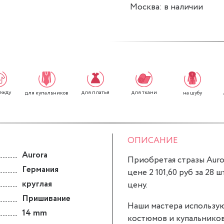
Москва: в наличии
ежду
для платья
для ткани
для купальников
на шубу
ОПИСАНИЕ
Aurora
Приобретая стразы Auror
Германия
цене 2 101,60 руб за 28 
круглая
цену.
Пришивание
Наши мастера использую
14 mm
костюмов и купальников