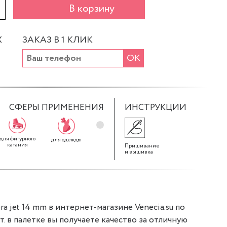
+
В корзину
Х
ЗАКАЗ В 1 КЛИК
ОК
СФЕРЫ ПРИМЕНЕНИЯ
ИНСТРУКЦИИ
для фигурного
для декора
для штор
для одежды
катания
Пришивание
и вышивка
a jet 14 mm в интернет-магазине Venecia.su по
шт. в палетке вы получаете качество за отличную