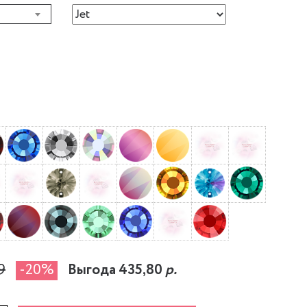
9
-20%
Выгода 435,80
р.