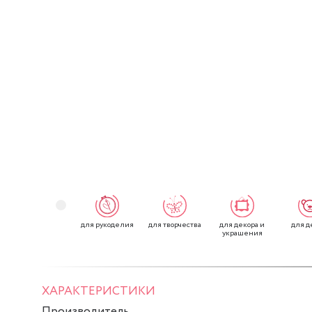
для рукоделия
для творчества
для декора и
для д
украшения
ХАРАКТЕРИСТИКИ
Производитель