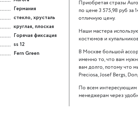
Приобретая стразы Aurora
Германия
по цене 3 575,98 руб за 
стекло
,
хрусталь
отличную цену.
круглая
,
плоская
Наши мастера использую
Горячая фиксация
костюмов и купальников
ss 12
В Москве большой ассор
Fern Green
именно то, что вам нужно
вам долго, потому что 
Preciosa, Josef Bergs, Don
По всем интересующим 
менеджерам через удобн