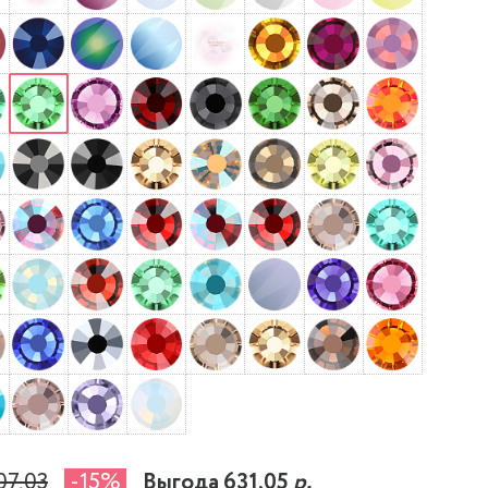
07,03
-15%
Выгода 631,05
р.