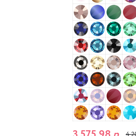
3 575,98
р.
4 2