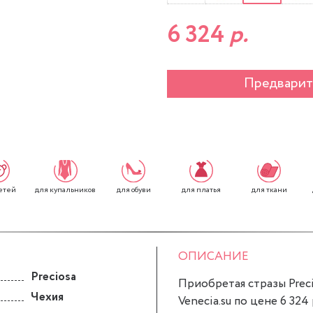
6 324
р.
Предварит
етей
для обуви
для платья
для ткани
для купальников
ОПИСАНИЕ
Preciosa
Приобретая стразы Preci
Чехия
Venecia.su по цене 6 324