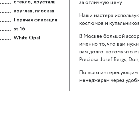
стекло
,
хрусталь
за отличную цену.
круглая
,
плоская
Наши мастера использую
Горячая фиксация
костюмов и купальников
ss 16
В Москве большой ассор
White Opal
именно то, что вам нужно
вам долго, потому что 
Preciosa, Josef Bergs, Don
По всем интересующим 
менеджерам через удобн