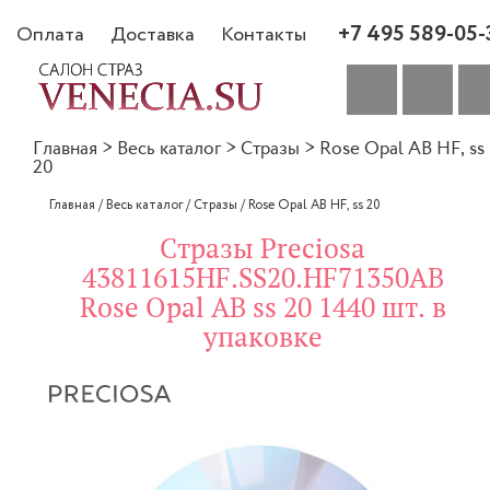
+7 495 589-05-
Оплата
Доставка
Контакты
Главная
>
Весь каталог
>
Стразы
>
Rose Opal AB HF, ss
20
Главная
/
Весь каталог
/
Стразы
/
Rose Opal AB HF, ss 20
Стразы Preciosa
43811615HF.SS20.HF71350AB
Rose Opal AB ss 20 1440 шт. в
упаковке