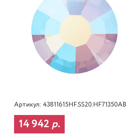
Артикул: 43811615HF.SS20.HF71350AB
14 942
р.