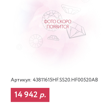
Артикул: 43811615HF.SS20.HF00520AB
14 942
р.