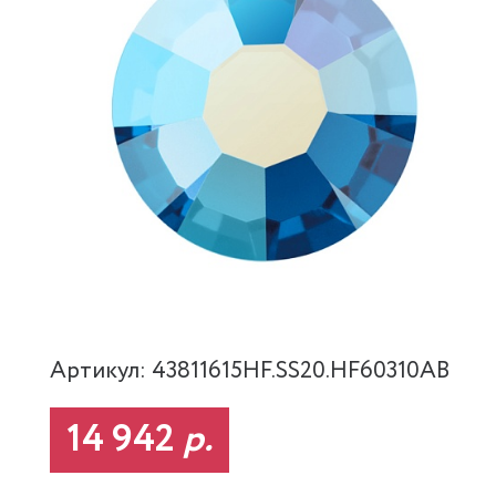
Артикул: 43811615HF.SS20.HF60310AB
14 942
р.