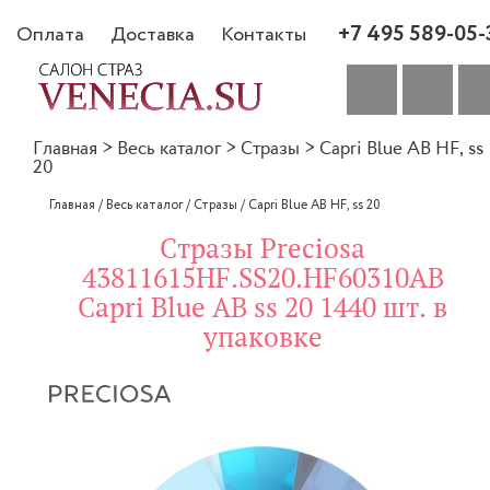
+7 495 589-05-
Оплата
Доставка
Контакты
Главная
>
Весь каталог
>
Стразы
>
Capri Blue AB HF, ss
20
Главная
/
Весь каталог
/
Стразы
/
Capri Blue AB HF, ss 20
Стразы Preciosa
43811615HF.SS20.HF60310AB
Capri Blue AB ss 20 1440 шт. в
упаковке