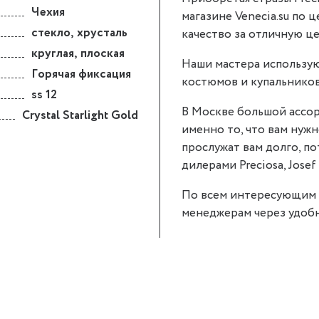
Чехия
магазине Venecia.su по ц
стекло
,
хрусталь
качество за отличную це
круглая
,
плоская
Наши мастера использую
Горячая фиксация
костюмов и купальников
ss 12
В Москве большой ассор
Crystal Starlight Gold
именно то, что вам нужно.
прослужат вам долго, п
дилерами Preciosa, Josef 
По всем интересующим 
менеджерам через удобн