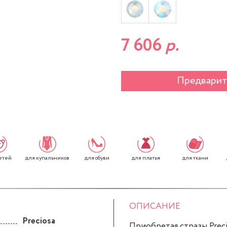
7 606
р.
Предварит
етей
для обуви
для платья
для ткани
для купальников
ОПИСАНИЕ
Preciosa
Приобретая стразы Precios