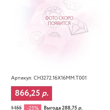
Артикул: CH3272.16X16MM.T001
866,25
р.
1 155
Выгода 288,75
р.
-25%