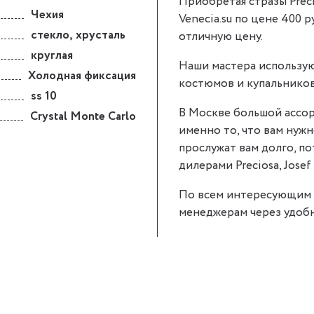
Приобретая стразы Precio
Чехия
Venecia.su по цене 400 р
стекло
,
хрусталь
отличную цену.
круглая
Наши мастера использую
Холодная фиксация
костюмов и купальников
ss 10
В Москве большой ассор
Crystal Monte Carlo
именно то, что вам нужно
прослужат вам долго, п
дилерами Preciosa, Josef 
По всем интересующим 
менеджерам через удобн