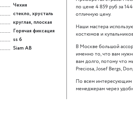
Чехия
по цене 4 859 руб за 144
стекло
,
хрусталь
отличную цену.
круглая
,
плоская
Наши мастера использую
Горячая фиксация
костюмов и купальников
ss 6
В Москве большой ассор
Siam AB
именно то, что вам нужно
вам долго, потому что 
Preciosa, Josef Bergs, Don
По всем интересующим 
менеджерам через удобн