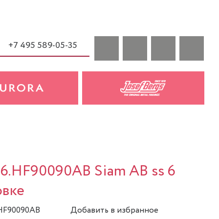
+7 495 589-05-35
a
06.HF90090AB Siam AB ss 6
овке
.HF90090AB
Добавить в избранное