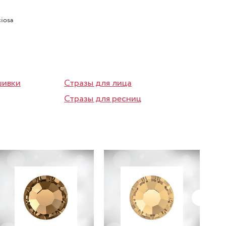
iosa
шивки
Стразы для лица
Стразы для ресниц
7%