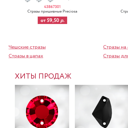
43867301
Стразы пришивные Preciosa
Стр
от 59,50
р.
Чешские стразы
Стразы на
Стразы в цапах
Стразы дл
ХИТЫ ПРОДАЖ
-37%