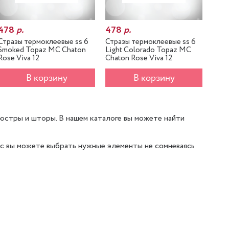
478
р.
478
р.
47
Стразы термоклеевые ss 6
Стразы термоклеевые ss 6
Стра
Smoked Topaz MC Chaton
Light Colorado Topaz MC
Gold
Rose Viva 12
Chaton Rose Viva 12
Viva
В корзину
В корзину
юстры и шторы. В нашем каталоге вы можете найти
ас вы можете выбрать нужные элементы не сомневаясь