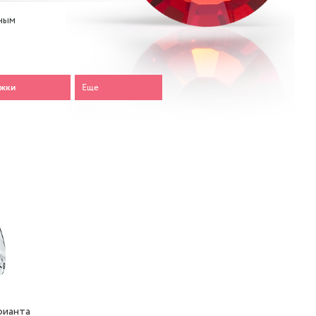
ным
яжки
Еще
-30%
рианта