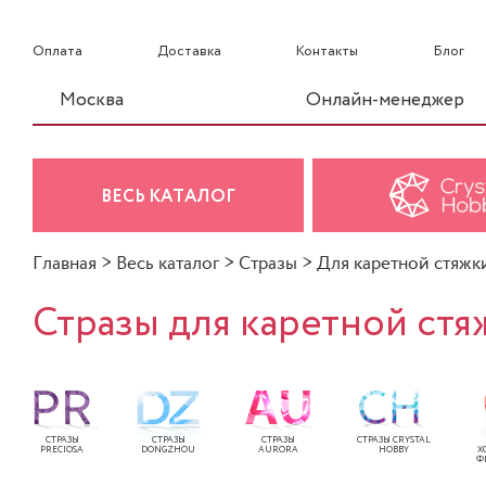
Оплата
Доставка
Контакты
Блог
Москва
Онлайн-менеджер
ВЕСЬ КАТАЛОГ
Главная
>
Весь каталог
>
Стразы
>
Для каретной стяжк
Стразы для каретной стя
СТРАЗЫ
СТРАЗЫ
СТРАЗЫ
СТРАЗЫ CRYSTAL
PRECIOSA
DONGZHOU
AURORA
HOBBY
Х
Ф