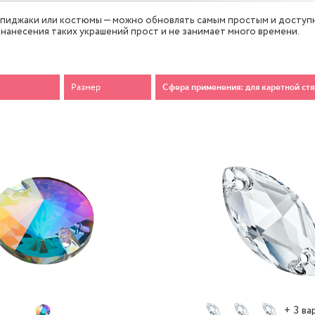
 пиджаки или костюмы — можно обновлять самым простым и доступ
 нанесения таких украшений прост и не занимает много времени.
Размер
Сфера применения: для каретной ст
-30%
+ 3 ва