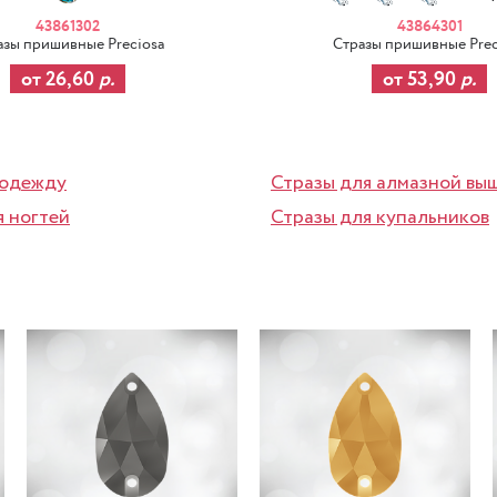
43861302
43864301
азы пришивные Preciosa
Стразы пришивные Prec
от 26,60
р.
от 53,90
р.
 одежду
Стразы для алмазной вы
я ногтей
Стразы для купальников
-37%
-37%
-3