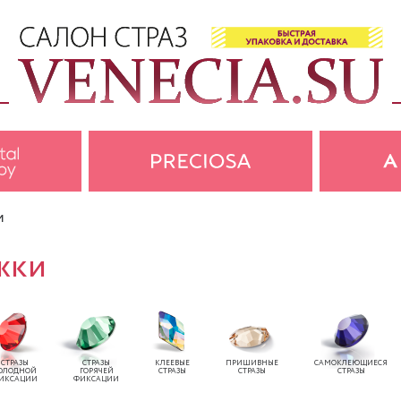
и
жки
СТРАЗЫ
СТРАЗЫ
КЛЕЕВЫЕ
ПРИШИВНЫЕ
САМОКЛЕЮЩИЕСЯ
ОЛОДНОЙ
ГОРЯЧЕЙ
СТРАЗЫ
СТРАЗЫ
СТРАЗЫ
ИКСАЦИИ
ФИКСАЦИИ