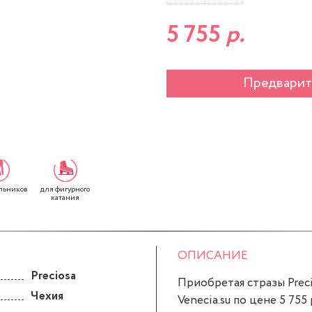
5 755
р.
Предварит
для фигурного
льников
катания
ОПИСАНИЕ
Preciosa
Приобретая стразы Precio
Чехия
Venecia.su по цене 5 755