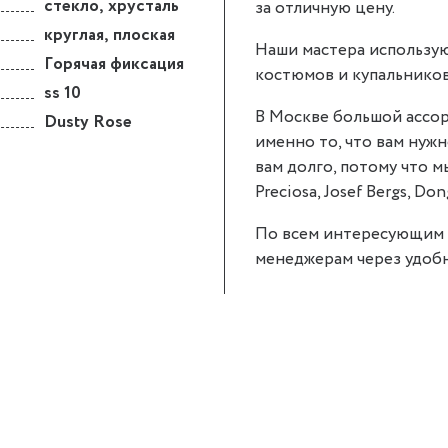
стекло
,
хрусталь
за отличную цену.
круглая
,
плоская
Наши мастера использую
Горячая фиксация
костюмов и купальников
ss 10
В Москве большой ассор
Dusty Rose
именно то, что вам нужно
вам долго, потому что 
Preciosa, Josef Bergs, Don
По всем интересующим 
менеджерам через удобн