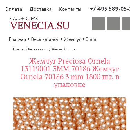
+7 495 589-05-
Оплата
Доставка
Контакты
Главная
>
Весь каталог
>
Жемчуг
>
3 mm
Главная
/
Весь каталог
/
Жемчуг
/
3 mm
Жемчуг Preciosa Ornela
13119001.3MM.70186 Жемчуг
Ornela 70186 3 mm 1800 шт. в
упаковке